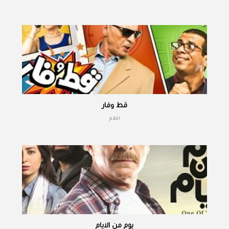
قط وفار
افلام
يوم من الايام